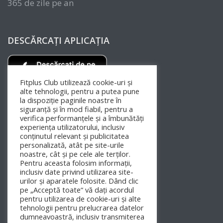
365 de zile pe an
DESCĂRCAȚI APLICAȚIA
Fitplus Club utilizează cookie-uri și
alte tehnologii, pentru a putea pune
la dispoziție paginile noastre în
siguranță și în mod fiabil, pentru a
verifica performanțele și a îmbunătăți
experiența utilizatorului, inclusiv
conținutul relevant și publicitatea
personalizată, atât pe site-urile
noastre, cât și pe cele ale terților.
Pentru aceasta folosim informații,
inclusiv date privind utilizarea site-
urilor și aparatele folosite. Dând clic
FIT+ ROMANIA PE SOCIAL MEDIA
pe „Acceptă toate“ vă dați acordul
pentru utilizarea de cookie-uri și alte
tehnologii pentru prelucrarea datelor
dumneavoastră, inclusiv transmiterea