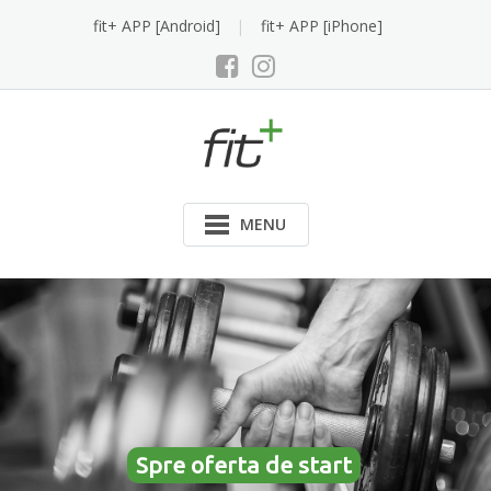
Skip
fit+ APP [Android]
fit+ APP [iPhone]
to
content
MENU
Spre oferta de start