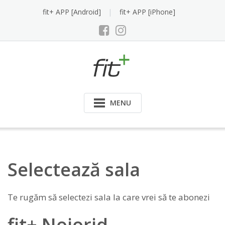
Skip
fit+ APP [Android]
fit+ APP [iPhone]
to
content
MENU
Selectează sala
Te rugăm să selectezi sala la care vrei să te abonezi
fit+ Nojorid