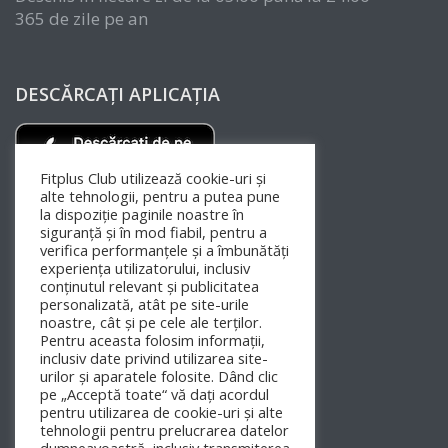
365 de zile pe an
DESCĂRCAȚI APLICAȚIA
Fitplus Club utilizează cookie-uri și
alte tehnologii, pentru a putea pune
la dispoziție paginile noastre în
siguranță și în mod fiabil, pentru a
verifica performanțele și a îmbunătăți
experiența utilizatorului, inclusiv
conținutul relevant și publicitatea
personalizată, atât pe site-urile
noastre, cât și pe cele ale terților.
Pentru aceasta folosim informații,
inclusiv date privind utilizarea site-
urilor și aparatele folosite. Dând clic
FIT+ ROMANIA PE SOCIAL MEDIA
pe „Acceptă toate“ vă dați acordul
pentru utilizarea de cookie-uri și alte
tehnologii pentru prelucrarea datelor